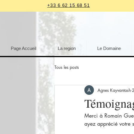
+33 6 62 15 68 51
Page Accueil
La region
Le Domaine
Tous les posts
Agnes Kayvantash
Témoigna
Merci à Romain Guer
ayez apprécié votre s