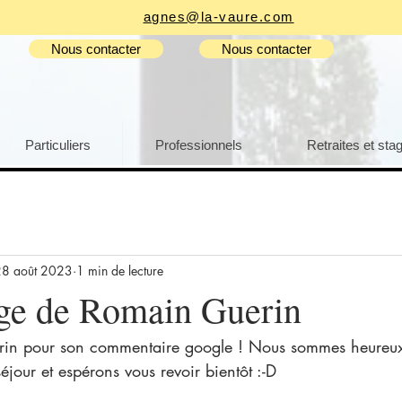
agnes@la-vaure.com
Nous contacter
Nous contacter
Particuliers
Professionnels
Retraites et sta
28 août 2023
1 min de lecture
ge de Romain Guerin
in pour son commentaire google ! Nous sommes heureux
éjour et espérons vous revoir bientôt :-D