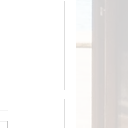
isine du Manoir
uisine équipée pour vous
rer de bon petit plats 😋
un four, des plaques de