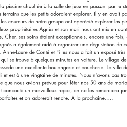
 la piscine chauffée à la salle de jeux en passant par le s
s terrains que les petits adoraient explorer, il y en avait po
t les coureurs de notre groupe ont apprécié explorer les pi
leux propriétaires Agnès et son mari nous ont mis en cont
, Cher, ses soins étaient exceptionnels, encore une fois,
Agnès a également aidé à organiser une dégustation de c
, Anne-Laure de Conté et Filles nous a fait un exposé très 
qui se trouve à quelques minutes en voiture. Le village de
ossède une excellente boulangerie et boucherie. La ville 
 et est à une vingtaine de minutes. Nous n'avons pas trou
ale que nous avions prévue pour fêter nos 50 ans de mari
t concocté un merveilleux repas, on ne les remerciera ja
parfaites et on adorerait rendre. À la prochaine.....