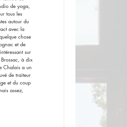
tudio de yoga, 
ur tous les 
stes autour du 
act avec la 
 quelque chose 
ognac et de 
intéressant sur 
 Brossac, à dix 
de Chalais a un 
vé de traiteur 
age et du coup 
mais assez, 