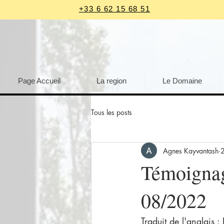
+33 6 62 15 68 51
Page Accueil
La region
Le Domaine
Tous les posts
Agnes Kayvantash
2
Témoignag
08/2022
Traduit de l'anglais :