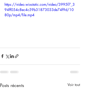
https://video.wixstatic.com/video/3995f7_3
94ff054c8ec4c59b31873033de74f9d/10
80p/mp4/file.mp4
Posts récents
Voir tout